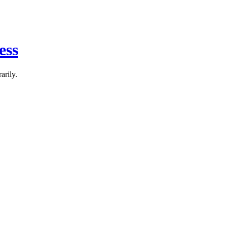
ess
arily.