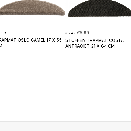
€
5.99
.49
€
5.49
RAPMAT OSLO CAMEL 17 X 55
STOFFEN TRAPMAT COSTA
M
ANTRACIET 21 X 64 CM